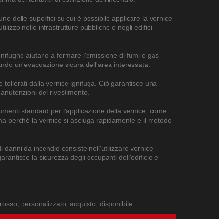
une delle superfici su cui è possibile applicare la vernice
utilizzo nelle infrastrutture pubbliche e negli edifici
 ignifughe aiutano a fermare l'emissione di fumi e gas
litando un'evacuazione sicura dell'area interessata.
e tollerati dalla vernice ignifuga. Ciò garantisce una
manutenzioni del rivestimento.
trumenti standard per l'applicazione della vernice, come
ima perché la vernice si asciuga rapidamente e il metodo
i danni da incendio consiste nell'utilizzare vernice
garantisce la sicurezza degli occupanti dell'edificio e
ngrosso, personalizzato, acquisto, disponibile