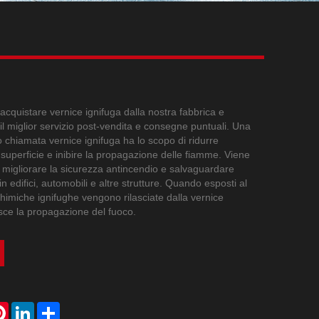
Live
acquistare vernice ignifuga dalla nostra fabbrica e
il miglior servizio post-vendita e consegne puntuali. Una
o chiamata vernice ignifuga ha lo scopo di ridurre
a superficie e inibire la propagazione delle fiamme. Viene
r migliorare la sicurezza antincendio e salvaguardare
n edifici, automobili e altre strutture. Quando esposti al
chimiche ignifughe vengono rilasciate dalla vernice
sce la propagazione del fuoco.
atsApp
Pinterest
LinkedIn
Share