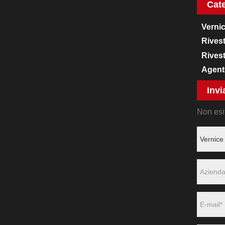
Cate
Verni
Rivest
Rivest
Agente
Invi
Non esit