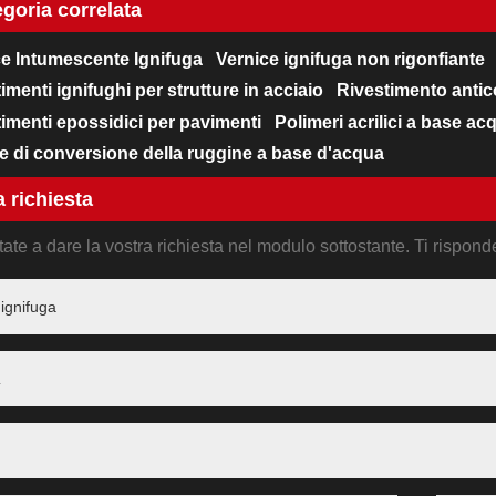
goria correlata
ce Intumescente Ignifuga
Vernice ignifuga non rigonfiante
imenti ignifughi per strutture in acciaio
Rivestimento antic
imenti epossidici per pavimenti
Polimeri acrilici a base ac
 di conversione della ruggine a base d'acqua
a richiesta
ate a dare la vostra richiesta nel modulo sottostante. Ti rispon