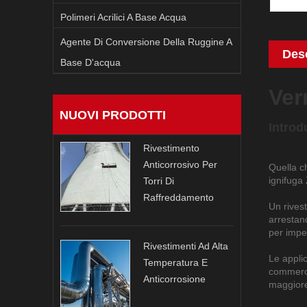
Polimeri Acrilici A Base Acqua
Agente Di Conversione Della Ruggine A
Desc
Base D'acqua
Ver
NUOVI PRODOTTI
Introd
Rivestimento
Anticorrosivo Per
Quella ch
ignifuga
Torri Di
Raffreddamento
Un rives
arrestan
per imped
Rivestimenti Ad Alta
Le applic
Temperatura E
commercia
Anticorrosione
maggiore