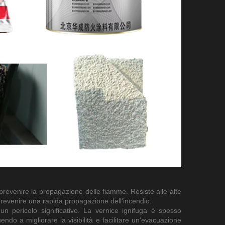
 prevenire la propagazione delle fiamme. Resiste alle alte
prevenire una rapida propagazione dell'incendio.
n pericolo significativo. La vernice ignifuga è spesso
endo a migliorare la visibilità e facilitare un'evacuazione