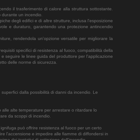
endo il trasferimento di calore alla struttura sottostante.
io durante un incendio.
iche degli edifici e di altre strutture, inclusa l'esposizione
evole e duraturo, garantendo una protezione antincendio
niture, rendendola un'opzione versatile per migliorare la
quisiti specifici di resistenza al fuoco, compatibilità della
 e seguire le linee guida del produttore per l'applicazione
etto delle norme di sicurezza.
uperfici dalla possibilità di danni da incendio. Le
no alle alte temperature per arrestare o ritardare lo
vare da scoppi di incendio.
ignifuga può offrire resistenza al fuoco per un certo
e l'accensione e impedire alle fiamme di diffondersi in
rima dei tentativi di estinzione dell'incendio.