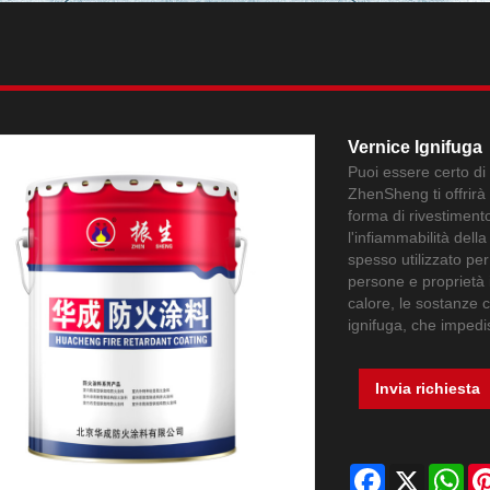
Vernice Ignifuga
Puoi essere certo di 
ZhenSheng ti offrirà 
forma di rivestiment
l'infiammabilità dell
spesso utilizzato pe
persone e proprietà i
calore, le sostanze 
ignifuga, che impedi
Invia richiesta
Facebook
X
Wh