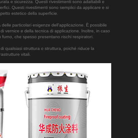
urata e sicurezza. Questi rivestimenti sono adattabili e
superfici. Questi rivestimenti sono semplici da applicare e si
etto estetico della superficie.
 delle particolari esigenze dell'applicazione. È possibile
i vernice e della tecnica di applicazione. Inoltre, in caso
 o fumo, che spesso presentano rischi respiratori.
 qualsiasi struttura o struttura, poiché riduce la
astrutture vitali.