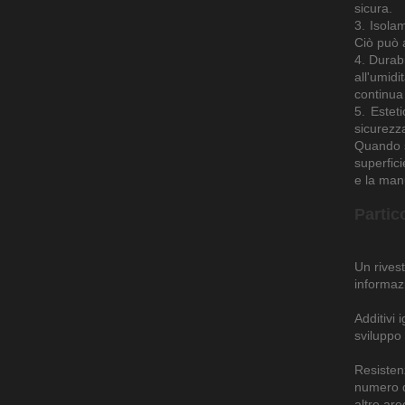
sicura.
3. Isola
Ciò può a
4. Durabi
all'umid
continua
5. Estet
sicurezz
Quando si
superfic
e la manu
Partic
Un rivest
informazi
Additivi 
sviluppo 
Resistenz
numero d
altre are