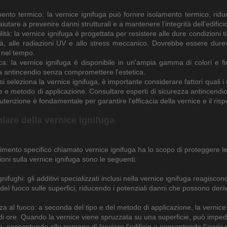
mento termico: la vernice ignifuga può fornire isolamento termico, riduc
iutare a prevenire danni strutturali e a mantenere l’integrità dell’edific
lità: la vernice ignifuga è progettata per resistere alle dure condizioni tip
ità, alle radiazioni UV e allo stress meccanico. Dovrebbe essere dur
 nel tempo.
ica: la vernice ignifuga è disponibile in un'ampia gamma di colori e fi
a antincendio senza compromettere l'estetica.
 seleziona la vernice ignifuga, è importante considerare fattori quali i re
ie e metodo di applicazione. Consultare esperti di sicurezza antincendio
tenzione è fondamentale per garantire l'efficacia della vernice e il risp
olare della vernice ignifuga
imento specifico chiamato vernice ignifuga ha lo scopo di proteggere le s
oni sulla vernice ignifuga sono le seguenti:
ignifughi: gli additivi specializzati inclusi nella vernice ignifuga reagisco
del fuoco sulle superfici, riducendo i potenziali danni che possono deri
a al fuoco: a seconda del tipo e del metodo di applicazione, la vernice 
i ore. Quando la vernice viene spruzzata su una superficie, può impedir
e, consentendo alle persone di lasciare l'edificio e consentendo l'avvio p