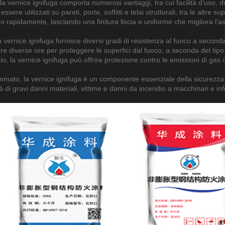
la vernice ignifuga comporta numerosi vantaggi, tra cui facilità d’uso, d
ssere utilizzati su pareti, porte, soffitti e telai strutturali, tra le altre 
 rapidamente, lasciando una finitura liscia e uniforme che migliora l'asp
la vernice ignifuga fornisce diversi gradi di resistenza al fuoco a seconda
re diverse ore per proteggere le superfici dal fuoco, a seconda del tipo d
io, la vernice ignifuga può offrire protezione contro le emissioni di gas
mmato, la vernice ignifuga è un componente essenziale della sicurezza di
tà di gravi danni materiali, vittime e danni da incendio a macchinari e infr