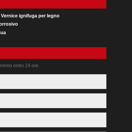
Vernice ignifuga per legno
orrosivo
qua
deremo entro 24 ore.