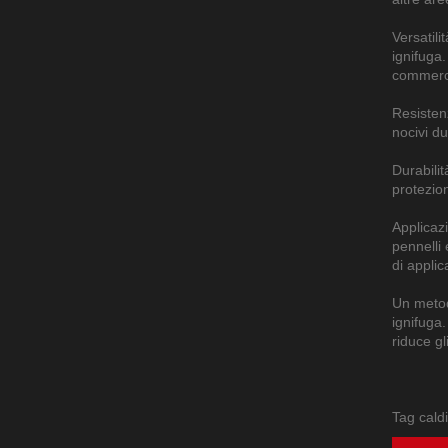
Versatili
ignifuga.
commercia
Resistenz
nocivi du
Durabilit
protezion
Applicazi
pennelli
di appli
Un metodo
ignifuga.
riduce gl
Tag caldi