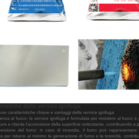
eristiche della vernice ignifuga
ne caratteristiche chiave e vantaggi della vernice ignifuga:
tenza al fuoco: la vernice ignifuga è formulata per resistere al fuoco e
ure e ritarda l'accensione della superficie sottostante, contribuendo a 
essione del fumo: in caso di incendio, il fumo può rappresentare u
ta per ridurre al minimo la generazione di fumo e la tossicità, contribu