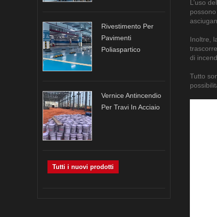
L’uso del
possono e
asciugano
Rivestimento Per
Pavimenti
Inoltre, 
trascorre
Poliaspartico
di incend
Tutto so
possibili
Vernice Antincendio
Per Travi In ​​acciaio
Tutti i nuovi prodotti