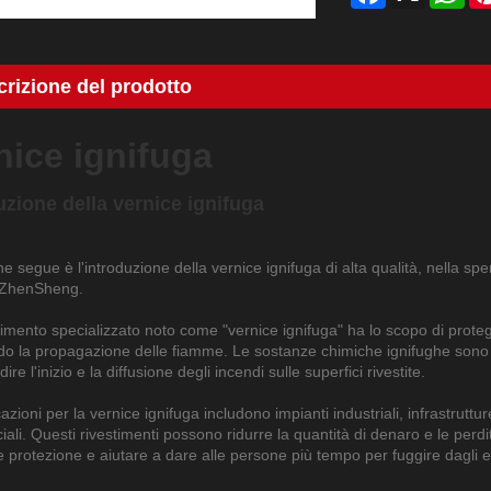
rizione del prodotto
nice ignifuga
uzione della vernice ignifuga
e segue è l'introduzione della vernice ignifuga di alta qualità, nella s
 ZhenSheng.
timento specializzato noto come "vernice ignifuga" ha lo scopo di proteg
do la propagazione delle fiamme. Le sostanze chimiche ignifughe sono 
ire l'inizio e la diffusione degli incendi sulle superfici rivestite.
azioni per la vernice ignifuga includono impianti industriali, infrastruttur
li. Questi rivestimenti possono ridurre la quantità di denaro e le perdite
 protezione e aiutare a dare alle persone più tempo per fuggire dagli ed