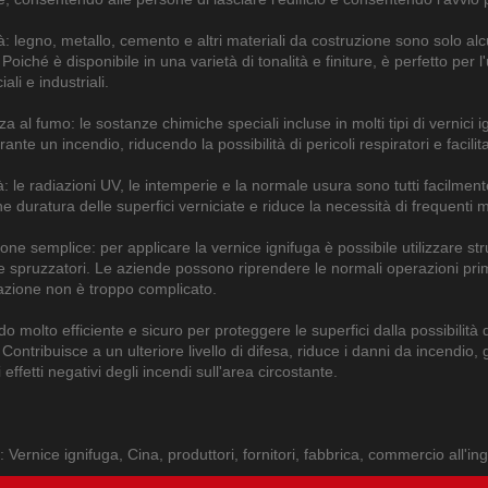
tà: legno, metallo, cemento e altri materiali da costruzione sono solo alc
 Poiché è disponibile in una varietà di tonalità e finiture, è perfetto per l'
li e industriali.
a al fumo: le sostanze chimiche speciali incluse in molti tipi di vernici
rante un incendio, riducendo la possibilità di pericoli respiratori e faci
à: le radiazioni UV, le intemperie e la normale usura sono tutti facilment
e duratura delle superfici verniciate e riduce la necessità di frequenti 
one semplice: per applicare la vernice ignifuga è possibile utilizzare s
 e spruzzatori. Le aziende possono riprendere le normali operazioni pr
cazione non è troppo complicato.
 molto efficiente e sicuro per proteggere le superfici dalla possibilità d
 Contribuisce a un ulteriore livello di difesa, riduce i danni da incendio, 
i effetti negativi degli incendi sull'area circostante.
: Vernice ignifuga, Cina, produttori, fornitori, fabbrica, commercio all'i