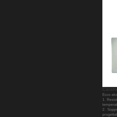
Caratt
Ecco alcu
1. Resis
temperat
2. Soppr
progetta